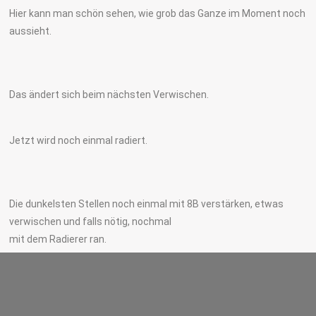
Hier kann man schön sehen, wie grob das Ganze im Moment noch
aussieht.
Das ändert sich beim nächsten Verwischen.
Jetzt wird noch einmal radiert.
Die dunkelsten Stellen noch einmal mit 8B verstärken, etwas
verwischen und falls nötig, nochmal
mit dem Radierer ran.
Im Prinzip kann man das so oft wiederholen, bist man zufrieden
ist. Zum Schluss werden noch feine Haare mit dem Minenstift