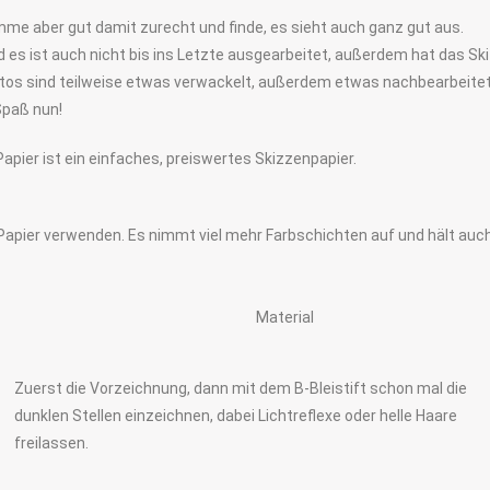
omme aber gut damit zurecht und finde, es sieht auch ganz gut aus.
d es ist auch nicht bis ins Letzte ausgearbeitet, außerdem hat das S
(Fotos sind teilweise etwas verwackelt, außerdem etwas nachbearbeitet
Spaß nun!
 Papier ist ein einfaches, preiswertes Skizzenpapier.
Papier verwenden. Es nimmt viel mehr Farbschichten auf und hält auch
Material
Zuerst die Vorzeichnung, dann mit dem B-Bleistift schon mal die
dunklen Stellen einzeichnen, dabei Lichtreflexe oder helle Haare
freilassen.